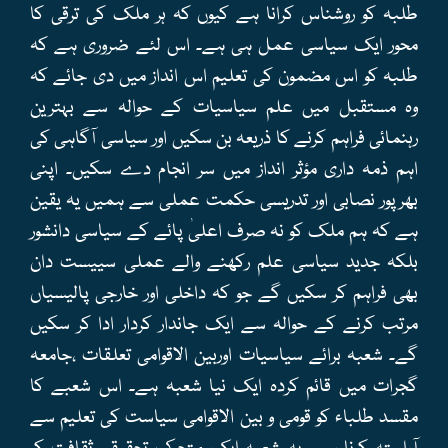
طلبہ کو روشناس کرانا ہے کیوں کہ ہر ملک کی ترقی کا
محور ایک سیاسی عمل ہی ہے۔ اس لئے ضروری ہے کہ
طلبہ کو اس مضمون کی تعلیم اس انداز میں دی جائے کہ
وہ مستقبل میں علم سیاسیات کے حوالہ سے بہترین
رہنمائی فراہم کرنے کا ذریعہ بن سکیں اور سیاسی آگاہی کی
اہم ذمہ داری مؤثر انداز میں سر انجام دے سکیں۔ اپنی
بھرپور نصابی اور تدریسی حکمت عملی سے ہمیں یہ یقین
ہے کہ ہم ملک کو نہ صرف اعلیٰ پائے کے سیاسی دانشور
بلکہ جدید سیاسی علم رکھنے والے عملی سییست دان
بھی فراہم کر سکیں گے جو کہ داخلی اور خارجی پالیسیاں
مرتب کرنے کے حوالہ سے ایک جاندار کردار ادا کر سکیں
گے۔ شعبہ برائے سیاسیات اوربین الاقوامی تعلقات ،جامعہ
گجرات میں قائم کردہ ایک نیا شعبہ ہے۔ اس شعبے کا
مقسد طلباء کو قومی و بین الاقوامی سیاست کی تعلیم سے