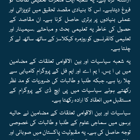
آراستہ کرنا ہے۔ یہ شعبہ ایک متحرک تحقیقی ثقافت کو
فروغ دیتاہے۔ اس کا بنیادی مقصد تحقیق میں تزویزاتی اور
عملی بنیادوں پر برتری حاصل کرنا ہے۔ ان مقاصد کے
حصول کی خاطر یہ تعلیمی بحث و مباحثے ،سیمینار اور
تعلیمی کانفرنسوں کو روزمرہ کیکلاسز کے ساتھ ساتھ لے کر
چلتا ہے۔
یہ شعبہ سیاسیات اور بین الاقوامی تعلقات کے مضامین
میں بی ا یس، ا یم اے اور ایم فل کے پروگرام کامیابی سے
چلا رہا ہے۔ جبکہ طلبا و طالبات کی ضروریات کو مد نظر
رکھتے ہوئے سیاسیات میں پی ایچ ڈی کے پروگرام کے
مستقبل میں انعقاد کا ارادہ رکھتا ہے۔
سیاسیات اور بین الاقوامی تعلقات کے مضامین نے حالیہ
برسوں میں سماجی علوم کے طلبا و طالبات کی خصوصی
توجہ حاصل کی ہے۔ یہ مقبولیت پاکستان میں صوبائی اور