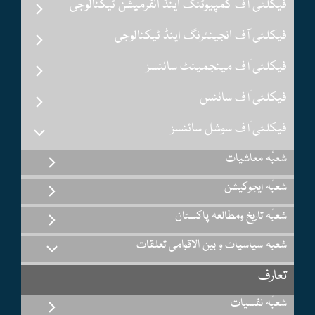
فیکلٹی آف کمپیوٹنگ اینڈ انفرمیشن ٹیکنالوجی
فیکلٹی آف انجینئرنگ اینڈ ٹیکنالوجی
فیکلٹی آف مینجمینٹ سائنسز
فیکلٹی آف سائنس
فیکلٹی آف سوشل سائنسز
شعبٔہ معاشیات
شعبٔہ ایجوکیشن
شعبٔہ تاریخ ومطالعہ پاکستان
شعبہ سیاسیات و بین الاقوامی تعلقات
تعارف
شعبٔہ نفسیات