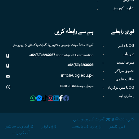
شارٹ کورسز
فوری رابطے
ہم سے رابطہ کریں
UOG دفتر
گجرات حافظ حیات کیمپس جلالپور روڈ گجرات، پاکستان کی یونیورسٹی
تقریبات
+92 (53) 2260007
Controller of Examination
میرٹ لسٹ
+92 (53) 2260000
تحقیق مراکز
info@uog.edu.pk
طالب علمی
سوموار - جمعہ 8.00 - 16.30
UOG میں نوکریاں
ہماری ٹیم
کاپی رائٹ © 2016 گجرات کے یونیورسٹی.
ڈس کلیمر
رازداری کی پالیسی
ڈاؤن لوڈز
کارآمد ویب سائٹس
آپ کی رائے