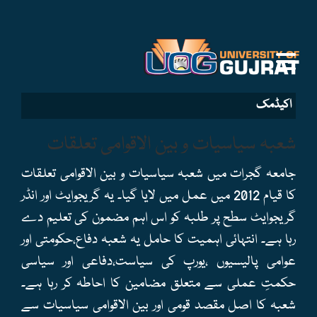
اکیڈمک
شعبہ سیاسیات و بین الاقوامی تعلقات
جامعہ گجرات میں شعبہ سیاسیات و بین الاقوامی تعلقات
کا قیام 2012 میں عمل میں لایا گیا۔ یہ گریجوایٹ اور انڈر
گریجوایٹ سطح پر طلبہ کو اس اہم مضمون کی تعلیم دے
رہا ہے۔ انتہائی اہمیت کا حامل یہ شعبہ دفاع،حکومتی اور
عوامی پالیسیوں ،یورپ کی سیاست،دفاعی اور سیاسی
حکمتِ عملی سے متعلق مضامین کا احاطہ کر رہا ہے۔
شعبہ کا اصل مقصد قومی اور بین الاقوامی سیاسیات سے