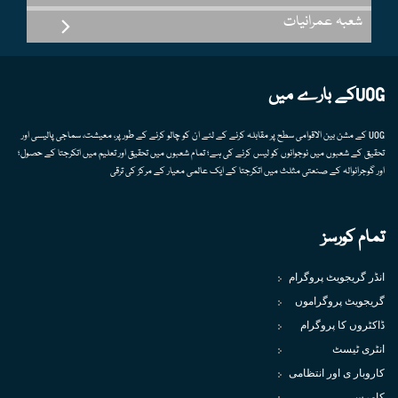
شعبہ عمرانیات
UOGکے بارے میں
UOG کے مشن بین الاقوامی سطح پر مقابلہ کرنے کے لئے ان کو چالو کرنے کے طور پر، معیشت، سماجی پالیسی اور
تحقیق کے شعبوں میں نوجوانوں کو لیس کرنے کی ہے؛ تمام شعبوں میں تحقیق اور تعلیم میں اتکرجتا کے حصول؛
اور گوجرانوالہ کے صنعتی مثلث میں اتکرجتا کے ایک عالمی معیار کے مرکز کی ترقی
تمام کورسز
انڈر گریجویٹ پروگرام
گریجویٹ پروگراموں
ڈاکٹروں کا پروگرام
انٹری ٹیسٹ
کاروبار ی اور انتظامی
کامرس