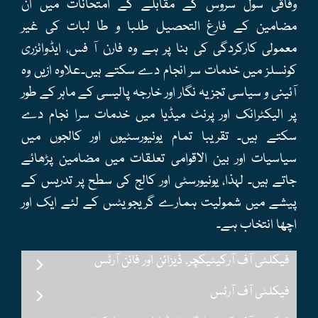
وفاقی سول سروس کے مقابلے کے امتحانات میں ان
مضامین کے فارغ التحصیل طلبا و طا لبات کی غیر
معمولی کارکردگی کی بنا پر ہے وہ فارن آ فس، ایڈوائزری
کونسلز میں خدمات سر انجام دے سکتے ہیں۔علاوہ ازیں وہ
آئینی و سیاسی تجزیہ نگار اور خارجہ پالیسی کے ماہر کے طور
پر الیکٹرانک اور پرنٹ میڈیا میں خدمات سرا نجام دے
سکتے ہیں۔ تقریبا تمام یونیورسٹیوں اور کالجوں میں
سیاسیات اور بین الاقوامی تعلقات میں مضامین پڑھائے
جاتے ہیں۔ لہذا، یونیورسٹی اور کالج کی سطح پر تدریس کے
پیشے میں شمولیت ہمارے گریجویٹس کے لئے ایک اور
اچھا انتخاب ہے۔
فیکلٹی آف آرکیٹیکچر، ڈیزائن اور فائن آرٹس
فیکلٹی آف آرٹس