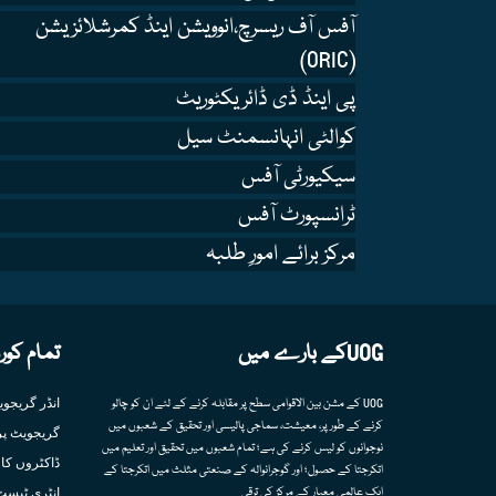
آفس آف ریسرچ،انوویشن اینڈ کمرشلائزیشن
(ORIC)
پی اینڈ ڈی ڈائریکٹوریٹ
کوالٹی انہانسمنٹ سیل
سیکیورٹی آفس
ٹرانسپورٹ آفس
مرکز برائے امورِ طلبہ
UOGکے بارے میں
تمام کور
انڈر گریجو
UOG کے مشن بین الاقوامی سطح پر مقابلہ کرنے کے لئے ان کو چالو
کرنے کے طور پر، معیشت، سماجی پالیسی اور تحقیق کے شعبوں میں
گریجویٹ پر
نوجوانوں کو لیس کرنے کی ہے؛ تمام شعبوں میں تحقیق اور تعلیم میں
ڈاکٹروں کا 
اتکرجتا کے حصول؛ اور گوجرانوالہ کے صنعتی مثلث میں اتکرجتا کے
انٹری ٹیسٹ
ایک عالمی معیار کے مرکز کی ترقی