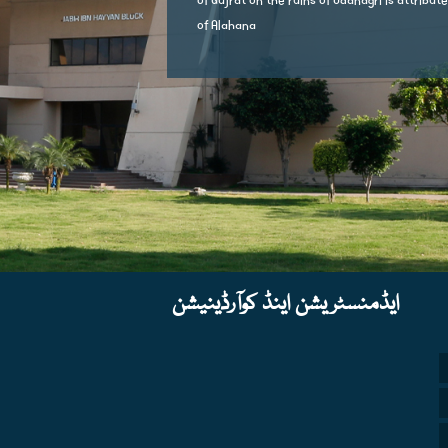
of Gujrat on the ruins of Udanagri is attribut
of Alahana
ایڈمنسٹریشن اینڈ کوآرڈینیشن