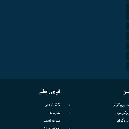
سز
فوری رابطے
یٹ پروگرام
UOG دفتر
وگراموں
تقریبات
پروگرام
میرٹ لسٹ
تحقیق مراکز