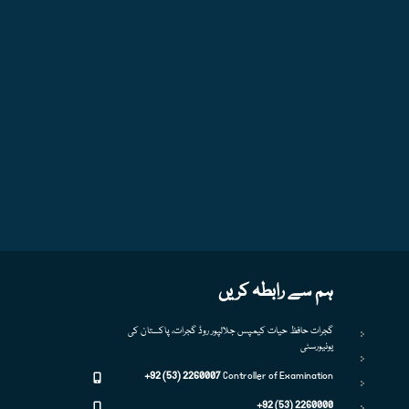
ہم سے رابطہ کریں
گجرات حافظ حیات کیمپس جلالپور روڈ گجرات، پاکستان کی
یونیورسٹی
+92 (53) 2260007
Controller of Examination
+92 (53) 2260000