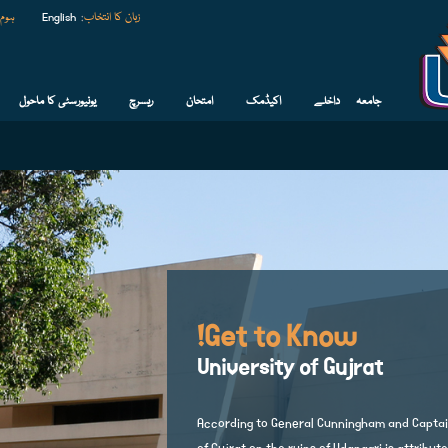
زبان کا انتخاب
:
English
ہوم
جامعہ
داخلے
اکیڈمک
امتحان
ریسرچ
یونیورسٹی کا ماحول
Get to Know!
University of Gujrat
According to General Cunningham and Captain