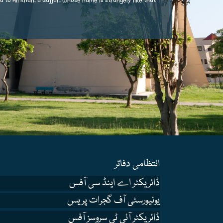
ed to Ali Khan, a Gujjar, whose name is strangely like that
انتظامی دفاتر
ڈائریکٹر اے اینڈ سی آفس
یونیورسٹی آف گجرات پریس
ڈائریکٹر آئی ٹی سروسز آفس