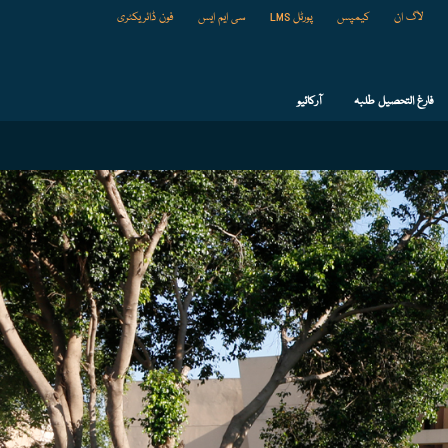
لاگ ان
کیمپس
پورٹل LMS
سی ایم ایس
فون ڈائریکٹری
فارغ التحصیل طلبہ
آرکائیو