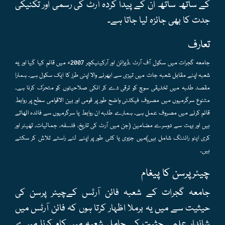
کے ساتھ ساتھ ان کے پیدا کردہ آرٹ کی رسمی اور تکنیکی
جدت کا بھی جائزہ لیا جاتا ہے۔
تعارف
جامعہ گجرات میں سکول آف آرٹ ،ڈیزائن اور آرکیٹیکچر 2007ء میں قائم کیا گیا اور یہ
شعبہ اپنے مقابل شعبہ جات میں تیزی سے ابھرنے والا اپنی طرز کا ایک سکول ہے۔ ہمارا
مقصد طلبہ میں تخلیقی سوچ کو ترقی دے کر انکی صلاحیتوں کو متحرک کرنا ہے۔
متنوع سرگرمیوں میں مصروف فیکلٹی واضح طور پر قومی اور بین الاقوامی سطح پر روابط
قائم کرنے میں مصروف عمل ہے۔ ہمارے طلبہ ان روابط یا سرگرمیوں سے فائدہ اٹھاتے
ہیں اور بہت سے دوسرے مضامین (جن میں آرٹ کی تاریخ، فلسفہ، جمالیات، تھیٹر اور
کری ایٹو رائٹنگ شامل ہیں)میں جزوی یا کلی طور پر اپنے لئے راستے تلاش کر سکتے
ہیں۔
چیئرپرسن کا پیغام
جامعہ گجرات کے شعبہ فائن آرٹس کےچیئر پرسن کی
حیثیت سے میں یہ برملا اظہار کرتا ہوں کہ فائن آرٹس میں
شاندار علمی حثیت کے حامل شعبہ میں کام کرنا میرے