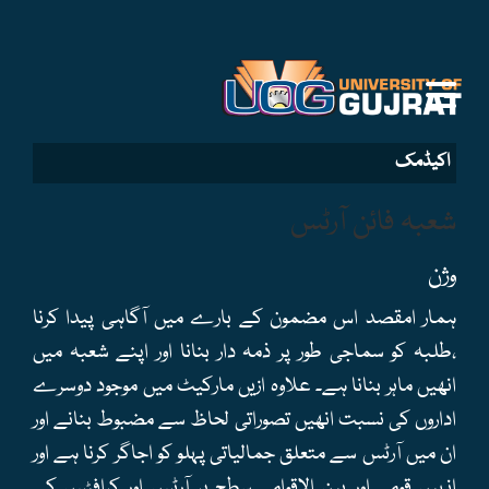
اکیڈمک
شعبہ فائن آرٹس
وژن
ہمار امقصد اس مضمون کے بارے میں آگاہی پیدا کرنا
،طلبہ کو سماجی طور پر ذمہ دار بنانا اور اپنے شعبہ میں
انھیں ماہر بنانا ہے۔ علاوہ ازیں مارکیٹ میں موجود دوسرے
اداروں کی نسبت انھیں تصوراتی لحاظ سے مضبوط بنانے اور
ان میں آرٹس سے متعلق جمالیاتی پہلو کو اجاگر کرنا ہے اور
انہیں قومی اور بین الاقوامی سطح پر آرٹس اور کرافٹس کے