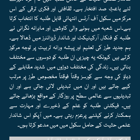
لئے باعثِ صد افتخار ہے۔ ثقافتی اور فکری ترقی کے اس
مرکز میں سکول آف آرٹس انتہائی قابل طلبہ کا انتخاب کرتا
ہے۔اس شعبہ میں ہونے والی کاوشوں اور ماہرانہ نگرانی نے
طلبہ کو فنکار، آرکیٹیکٹ اور شاندار ڈیزائنرز میں ڈھالا ہے۔
ہم جدید طرز کی تعلیم اور پیشہ ورانہ تربیت پر توجہ مرکوز
کرتے ہیں کیونکہ یہ چیزیں ان طلبہ کو دوسروں سے مختلف
بناتی ہیں۔ زندگی کی مختلف دوڑوں میں شدید مقابلے کے
دباؤ کی وجہ سے کورسز وقتاً فوقتاً مخصوص طرز پر مرتب
کیے جاتے ہیں اور ان میں تبدیلی لائی جاتی ہے اور ان
تبدیلیوں سے عالمی سطح پر روزگار کے مواقع بڑھائے جاتے
ہیں۔ فیکلٹی طلبہ کو علم کے ذخیرے اور مہارت سے
ہمکنار کرنے کیلئے پرعزم رہتی ہے۔ میں آپکو اس شاندار
علمی حثیت کے حامل سکول میں میں مدعو کرتا ہوں۔