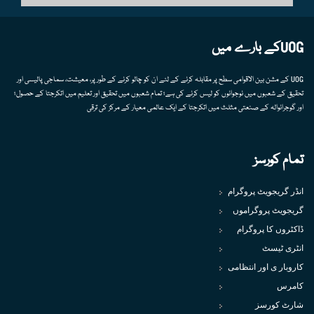
UOGکے بارے میں
UOG کے مشن بین الاقوامی سطح پر مقابلہ کرنے کے لئے ان کو چالو کرنے کے طور پر، معیشت، سماجی پالیسی اور
تحقیق کے شعبوں میں نوجوانوں کو لیس کرنے کی ہے؛ تمام شعبوں میں تحقیق اور تعلیم میں اتکرجتا کے حصول؛
اور گوجرانوالہ کے صنعتی مثلث میں اتکرجتا کے ایک عالمی معیار کے مرکز کی ترقی
تمام کورسز
انڈر گریجویٹ پروگرام
گریجویٹ پروگراموں
ڈاکٹروں کا پروگرام
انٹری ٹیسٹ
کاروبار ی اور انتظامی
کامرس
شارٹ کورسز