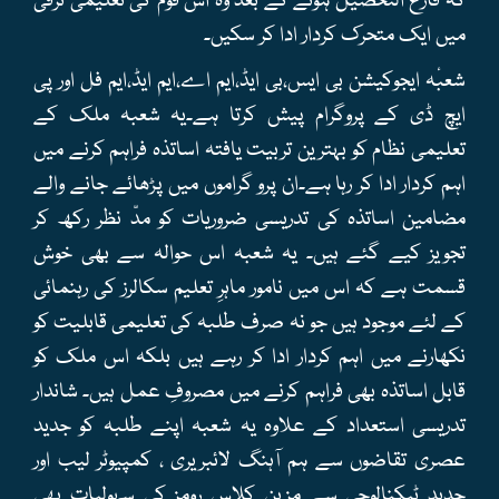
کہ فارغ التحصیل ہونے کے بعد وہ اس قوم کی تعلیمی ترقی
میں ایک متحرک کردار ادا کر سکیں۔
شعبٔہ ایجوکیشن بی ایس،بی ایڈ،ایم اے،ایم ایڈ،ایم فل اور پی
ایچ ڈی کے پروگرام پیش کرتا ہے۔یہ شعبہ ملک کے
تعلیمی نظام کو بہترین تربیت یافتہ اساتذہ فراہم کرنے میں
اہم کردار ادا کر رہا ہے۔ان پرو گراموں میں پڑھائے جانے والے
مضامین اساتذہ کی تدریسی ضروریات کو مدّ نظر رکھ کر
تجویز کیے گئے ہیں۔ یہ شعبہ اس حوالہ سے بھی خوش
قسمت ہے کہ اس میں نامور ماہرِ تعلیم سکالرز کی رہنمائی
کے لئے موجود ہیں جو نہ صرف طلبہ کی تعلیمی قابلیت کو
نکھارنے میں اہم کردار ادا کر رہے ہیں بلکہ اس ملک کو
قابل اساتذہ بھی فراہم کرنے میں مصروفِ عمل ہیں۔ شاندار
تدریسی استعداد کے علاوہ یہ شعبہ اپنے طلبہ کو جدید
عصری تقاضوں سے ہم آہنگ لائبریری ، کمپیوٹر لیب اور
جدید ٹیکنالوجی سے مزین کلاس رومز کی سہولیات بھی