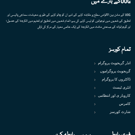
UOGکے بارے میں
UOG کے مشن بین الاقوامی سطح پر مقابلہ کرنے کے لئے ان کو چالو کرنے کے طور پر، معیشت، سماجی پالیسی اور
تحقیق کے شعبوں میں نوجوانوں کو لیس کرنے کی ہے؛ تمام شعبوں میں تحقیق اور تعلیم میں اتکرجتا کے حصول؛
اور گوجرانوالہ کے صنعتی مثلث میں اتکرجتا کے ایک عالمی معیار کے مرکز کی ترقی
تمام کورسز
انڈر گریجویٹ پروگرام
گریجویٹ پروگراموں
ڈاکٹروں کا پروگرام
انٹری ٹیسٹ
کاروبار ی اور انتظامی
کامرس
شارٹ کورسز