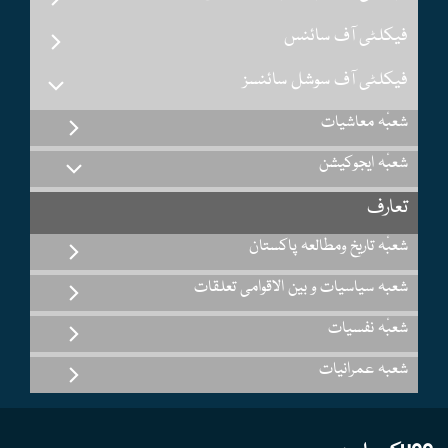
فیکلٹی آف سائنس
فیکلٹی آف سوشل سائنسز
شعبٔہ معاشیات
شعبٔہ ایجوکیشن
تعارف
شعبٔہ تاریخ ومطالعہ پاکستان
شعبہ سیاسیات و بین الاقوامی تعلقات
شعبٔہ نفسیات
شعبہ عمرانیات