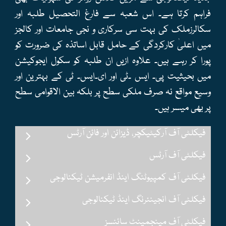
فراہم کرتا ہے۔ اس شعبہ سے فارغ التحصیل طلبہ اور
سکالرزملک کی بہت سی سرکاری و نجی جامعات اور کالجز
میں اعلیٰ کارکردگی کے حامل قابل اساتذہ کی ضرورت کو
پورا کر رہے ہیں۔ علاوہ ازیں ان طلبہ کو سکول ایجوکیشن
میں بحیثیت پی۔ ایس ۔ٹی اور ای۔ایس۔ ٹی کے بہترین اور
وسیع مواقع نہ صرف ملکی سطح پر بلکہ بین الاقوامی سطح
پر بھی میسر ہیں۔
فیکلٹی آف آرکیٹیکچر، ڈیزائن اور فائن آرٹس
فیکلٹی آف آرٹس
فیکلٹی آف کمپیوٹنگ اینڈ انفرمیشن ٹیکنالوجی
فیکلٹی آف انجینئرنگ اینڈ ٹیکنالوجی
فیکلٹی آف مینجمینٹ سائنسز