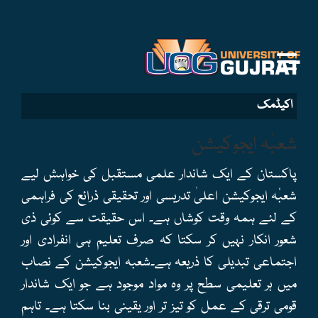
اکیڈمک
شعبٔہ ایجوکیشن
پاکستان کے ایک شاندار علمی مستقبل کی خواہش لیے
شعبٔہ ایجوکیشن اعلیٰ تدریسی اور تحقیقی ذرائع کی فراہمی
کے لئے ہمہ وقت کوشاں ہے۔ اس حقیقت سے کوئی ذی
شعور انکار نہیں کر سکتا کہ صرف تعلیم ہی انفرادی اور
اجتماعی تبدیلی کا ذریعہ ہے۔شعبہ ایجوکیشن کے نصاب
میں ہر تعلیمی سطح پر وہ مواد موجود ہے جو ایک شاندار
قومی ترقی کے عمل کو تیز تر اور یقینی بنا سکتا ہے۔ تاہم