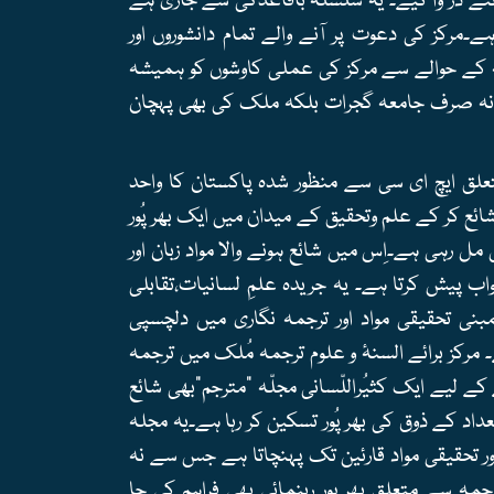
نئے در وا کیے۔ یہ سلسلہ باقاعدگی سے جاری ہے
ے۔مرکز کی دعوت پر آنے والے تمام دانشوروں اور
مہ کے حوالے سے مرکز کی عملی کاوشوں کو ہمیشہ
کہ نہ صرف جامعہ گجرات بلکہ ملک کی بھی پہچان
تعلق ایچ ای سی سے منظور شدہ پاکستان کا واحد
ائع کر کے علم وتحقیق کے میدان میں ایک بھر پُور
ی مل رہی ہے۔اِس میں شائع ہونے والا مواد زبان اور
پیش کرتا ہے۔ یہ جریدہ علمِ لسانیات،تقابلی
بنی تحقیقی مواد اور ترجمہ نگاری میں دلچسپی
۔ مرکز برائے السنۂ و علوم ترجمہ مُلک میں ترجمہ
کے لیے ایک کثیُراللّسانی مجلّہ "مترجم"بھی شائع
عداد کے ذوق کی بھر پُور تسکین کر رہا ہے۔یہ مجلہ
اور تحقیقی مواد قارئین تک پہنچاتا ہے جس سے نہ
جمہ سے متعلق بھر پور رہنمائی بھی فراہم کی جا