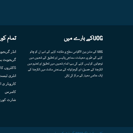
UOGکے بارے میں
تمام کور
انڈر گریجو
UOG کے مشن بین الاقوامی سطح پر مقابلہ کرنے کے لئے ان کو چالو
کرنے کے طور پر، معیشت، سماجی پالیسی اور تحقیق کے شعبوں میں
گریجویٹ پر
نوجوانوں کو لیس کرنے کی ہے؛ تمام شعبوں میں تحقیق اور تعلیم میں
ڈاکٹروں کا 
اتکرجتا کے حصول؛ اور گوجرانوالہ کے صنعتی مثلث میں اتکرجتا کے
انٹری ٹیسٹ
ایک عالمی معیار کے مرکز کی ترقی
کاروبار ی ا
کامرس
شارٹ کور