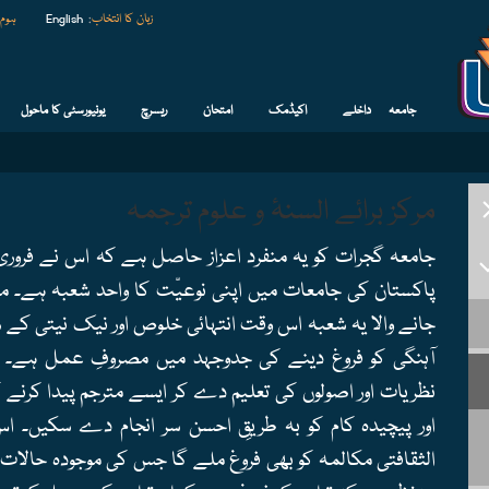
زبان کا انتخاب
:
English
ہوم
جامعہ
داخلے
اکیڈمک
امتحان
ریسرچ
یونیورسٹی کا ماحول
مرکز برائے السنۂ و علوم ترجمہ
پاکستان کی جامعات میں اپنی نوعیّت کا واحد شعبہ ہے۔ مرکز
جانے والا یہ شعبہ اس وقت انتہائی خلوص اور نیک نیتی کے سا
آہنگی کو فروغ دینے کی جدوجہد میں مصروفِ عمل ہے۔ یہ
نظریات اور اصولوں کی تعلیم دے کر ایسے مترجم پیدا کرنے
اور پیچیدہ کام کو بہ طریقِ احسن سر انجام دے سکیں۔ 
الثقافتی مکالمہ کو بھی فروغ ملے گا جس کی موجودہ حالا