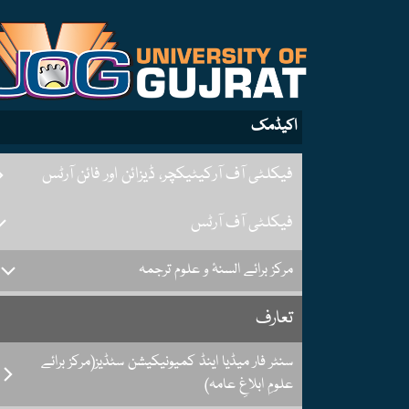
اکیڈمک
فیکلٹی آف آرکیٹیکچر، ڈیزائن اور فائن آرٹس
فیکلٹی آف آرٹس
مرکز برائے السنۂ و علوم ترجمہ
تعارف
سنٹر فار میڈیا اینڈ کمیونیکیشن سٹڈیز(مرکز برائے
علومِ ابلاغِ عامہ)