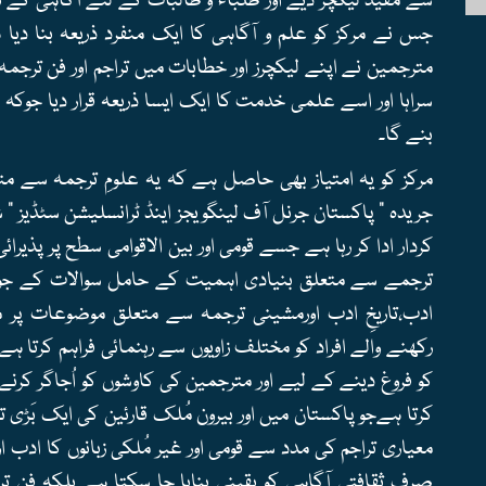
سے مفید لیکچر دیے اور طلباء و طالبات کے لئے آگاہی کے 
جس نے مرکز کو علم و آگاہی کا ایک منفرد ذریعہ بنا دیا ہ
مترجمین نے اپنے لیکچرز اور خطابات میں تراجم اور فن ترج
سراہا اور اسے علمی خدمت کا ایک ایسا ذریعہ قرار دیا جو
بنے گا۔
مرکز کو یہ امتیاز بھی حاصل ہے کہ یہ علومِ ترجمہ سے م
جریدہ " پاکستان جرنل آف لینگویجز اینڈ ٹرانسلیشن سٹڈیز " ش
کردار ادا کر رہا ہے جسے قومی اور بین الاقوامی سطح پر پذیرائ
ترجمے سے متعلق بنیادی اہمیت کے حامل سوالات کے جواب 
ادب،تاریخِ ادب اورمشینی ترجمہ سے متعلق موضوعات پر م
رکھنے والے افراد کو مختلف زاویوں سے رہنمائی فراہم کرتا ہے
کو فروغ دینے کے لیے اور مترجمین کی کاوشوں کو اُجاگر کرنے 
کرتا ہےجو پاکستان میں اور بیرون مُلک قارئین کی ایک بَڑی ت
معیاری تراجم کی مدد سے قومی اور غیر مُلکی زبانوں کا ادب 
صرف ثقافتی آگاہی کو یقینی بنایا جا سکتا ہے بلکہ فنِ تر