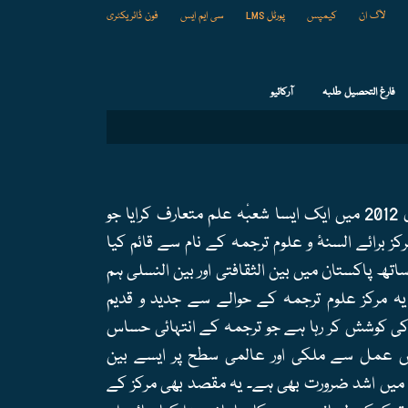
لاگ ان
کیمپس
پورٹل LMS
سی ایم ایس
فون ڈائریکٹری
فارغ التحصیل طلبہ
آرکائیو
جامعہ گجرات کو یہ منفرد اعزاز حاصل ہے کہ اس نے فروری 2012 میں ایک ایسا شعبٔہ علم متعارف کرایا جو
 برائے السنۂ و علوم ترجمہ کے نام سے قائم کیا
تھ پاکستان میں بین الثقافتی اور بین النسلی ہم
 مرکز علوم ترجمہ کے حوالے سے جدید و قدیم
 کی کوشش کر رہا ہے جو ترجمہ کے انتہائی حساس
اس عمل سے ملکی اور عالمی سطح پر ایسے بین
ت میں اشد ضرورت بھی ہے۔ یہ مقصد بھی مرکز کے