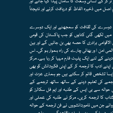
تر کر کے لسانی وسعت کا سامان پیدا کیا جائے اور
 اصل میں ذخیرہ الفاظ کو دریافت کرنے اور نتیجتاً
ک دوسرے کی ثقافت کو سمجھنے اور ایک دوسرے
یں لکھی گئی کتابوں کو جب پاکستان کی قومی
 الاقوامی برادری کا حصہ بھی بن جائیں گے اور بین
می امن ا ور بھائی چارے کی راہ ہموار ہو گی۔ اس
 دینے کے لئے ایک پلیٹ فارم مہیا کر رہا ہے۔ مرکز
اپنے ادب کا ترجمہ کر کے اپنی فکرودانش کو بھی
 ایسا تشخص قائم کر سکتے ہیں جو ہماری عزت اور
رجمے کی تعلیم دینے کے ساتھ ساتھ ترجمے کے
والہ سے بی ایس کے طلبہ اور ایم فل سکالرز کو
کتاب کا ترجمہ کریں۔ مرکز نے طلبہ کی عملی اور
وائے جن میں ناموردانشوروں نے فن ترجمہ کے حوالہ