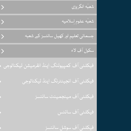
شعبٔہ انگریزی
شعبٔہ علوم اِسلامیہ
جسمانی تعلیم اور کھیل سائنسز کے شعبہ
سکول آف لاء
فیکلٹی آف کمپیوٹنگ اینڈ انفرمیشن ٹیکنالوجی
فیکلٹی آف انجینئرنگ اینڈ ٹیکنالوجی
فیکلٹی آف مینجمینٹ سائنسز
فیکلٹی آف سائنس
فیکلٹی آف سوشل سائنسز