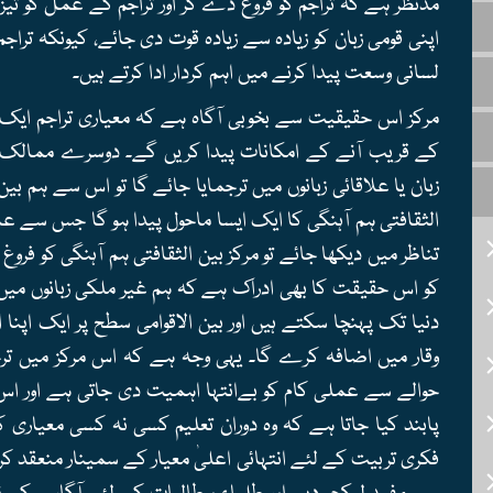
مدنظر ہے کہ تراجم کو فروغ دے کر اور تراجم کے عمل کو تیز 
اپنی قومی زبان کو زیادہ سے زیادہ قوت دی جائے، کیونکہ تراجم
لسانی وسعت پیدا کرنے میں اہم کردار ادا کرتے ہیں۔
مرکز اس حقیقیت سے بخوبی آگاہ ہے کہ معیاری تراجم ای
کے قریب آنے کے امکانات پیدا کریں گے۔ دوسرے ممالک م
زبان یا علاقائی زبانوں میں ترجمایا جائے گا تو اس سے ہم بین
الثقافتی ہم آہنگی کا ایک ایسا ماحول پیدا ہو گا جس سے عال
تناظر میں دیکھا جائے تو مرکز بین الثقافتی ہم آہنگی کو فروغ
کو اس حقیقت کا بھی ادراک ہے کہ ہم غیر ملکی زبانوں میں 
دنیا تک پہنچا سکتے ہیں اور بین الاقوامی سطح پر ایک اپنا
وقار میں اضافہ کرے گا۔ یہی وجہ ہے کہ اس مرکز میں ت
حوالے سے عملی کام کو بےانتہا اہمیت دی جاتی ہے اور اس ح
پابند کیا جاتا ہے کہ وہ دوران تعلیم کسی نہ کسی معیاری 
فکری تربیت کے لئے انتہائی اعلیٰ معیار کے سمینار منعقد کر