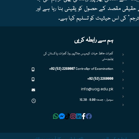
 حقیقی مقصد کے حصول کو یقینی بنا رہا ہے اور
ترجم" کی اس حیثیت کو تسلیم کیا ہے۔
ہم سے رابطہ کریں
گجرات حافظ حیات کیمپس جلالپور روڈ گجرات، پاکستان کی
یونیورسٹی
+92 (53) 2260007
Controller of Examination
+92 (53) 2260000
info@uog.edu.pk
سوموار - جمعہ 8.00 - 16.30
ر
رازداری کی پالیسی
ڈاؤن لوڈز
کارآمد ویب سائٹس