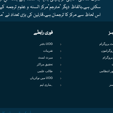
سکتی ہے۔بالفاظ دیگر "مترجم"مرکز السنہ و علوم ترجمہ کے
اس لحاظ سے مرکز کا ترجمان ہے۔قارئین کی بڑی تعداد نے "م
سز
فوری رابطے
یٹ پروگرام
UOG دفتر
وگراموں
تقریبات
پروگرام
میرٹ لسٹ
تحقیق مراکز
ور انتظامی
طالب علمی
UOG میں نوکریاں
سز
ہماری ٹیم
آپ کی رائے
ڈس کلیم