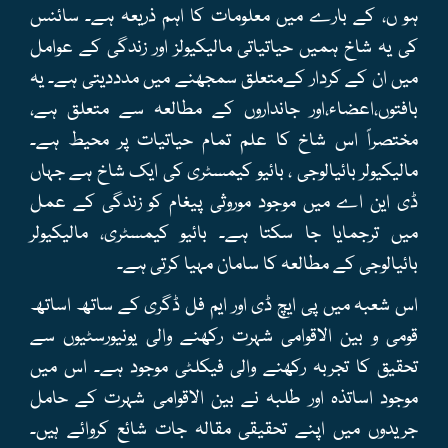
ہو ں، کے بارے میں معلومات کا اہم ذریعہ ہے۔ سائنس
کی یہ شاخ ہمیں حیاتیاتی مالیکیولز اور زندگی کے عوامل
میں ان کے کردار کےمتعلق سمجھنے میں مدددیتی ہے۔ یہ
بافتوں،اعضاء،اور جانداروں کے مطالعہ سے متعلق ہے،
مختصراً اس شاخ کا علم تمام حیاتیات پر محیط ہے۔
مالیکیولر بائیالوجی ، بائیو کیمسٹری کی ایک شاخ ہے جہاں
ڈی این اے میں موجود موروثی پیغام کو زندگی کے عمل
میں ترجمایا جا سکتا ہے۔ بائیو کیمسٹری، مالیکیولر
بائیالوجی کے مطالعہ کا سامان مہیا کرتی ہے۔
اس شعبہ میں پی ایچ ڈی اور ایم فل ڈگری کے ساتھ اساتھ
قومی و بین الاقوامی شہرت رکھنے والی یونیورسٹیوں سے
تحقیق کا تجربہ رکھنے والی فیکلٹی موجود ہے۔ اس میں
موجود اساتذہ اور طلبہ نے بین الاقوامی شہرت کے حامل
جریدوں میں اپنے تحقیقی مقالہ جات شائع کروائے ہیں۔