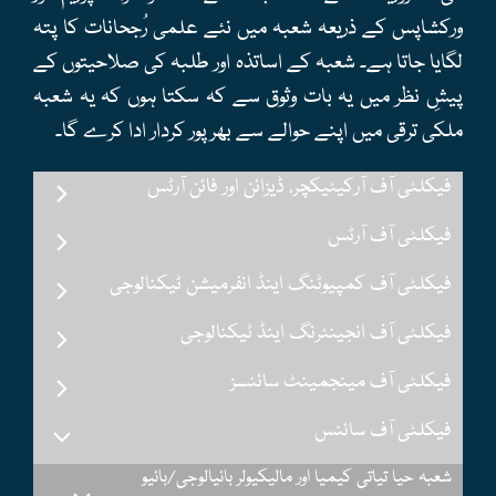
ورکشاپس کے ذریعہ شعبہ میں نئے علمی رُجحانات کا پتہ
لگایا جاتا ہے۔ شعبہ کے اساتذہ اور طلبہ کی صلاحیتوں کے
پیشِ نظر میں یہ بات وثوق سے کہ سکتا ہوں کہ یہ شعبہ
ملکی ترقی میں اپنے حوالے سے بھرپور کردار ادا کرے گا۔
فیکلٹی آف آرکیٹیکچر، ڈیزائن اور فائن آرٹس
فیکلٹی آف آرٹس
فیکلٹی آف کمپیوٹنگ اینڈ انفرمیشن ٹیکنالوجی
فیکلٹی آف انجینئرنگ اینڈ ٹیکنالوجی
فیکلٹی آف مینجمینٹ سائنسز
فیکلٹی آف سائنس
شعبہ حیا تیاتی کیمیا اور مالیکیولر بائیالوجی/بائیو