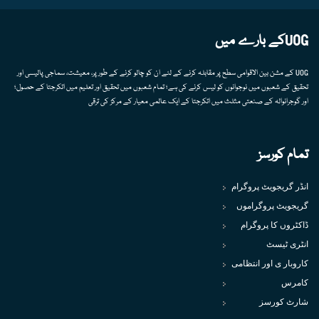
UOGکے بارے میں
UOG کے مشن بین الاقوامی سطح پر مقابلہ کرنے کے لئے ان کو چالو کرنے کے طور پر، معیشت، سماجی پالیسی اور
تحقیق کے شعبوں میں نوجوانوں کو لیس کرنے کی ہے؛ تمام شعبوں میں تحقیق اور تعلیم میں اتکرجتا کے حصول؛
اور گوجرانوالہ کے صنعتی مثلث میں اتکرجتا کے ایک عالمی معیار کے مرکز کی ترقی
تمام کورسز
انڈر گریجویٹ پروگرام
گریجویٹ پروگراموں
ڈاکٹروں کا پروگرام
انٹری ٹیسٹ
کاروبار ی اور انتظامی
کامرس
شارٹ کورسز