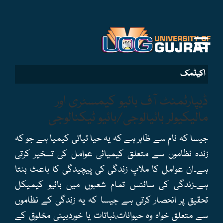
اکیڈمک
ڈیپارٹمنٹ آف بائیو کیمسٹری اور
مالیکیولر بائیالوجی/بائیو ٹیکنالوجی
جیسا کہ نام سے ظاہر ہے کہ یہ حیا تیاتی کیمیا ہے جو کہ
زندہ نظاموں سے متعلق کیمیائی عوامل کی تسخیر کرتی
ہے۔ان عوامل کا ملاپ زندگی کی پیچیدگی کا باعث بنتا
ہے۔زندگی کی سائنس تمام شعبوں میں بائیو کیمیکل
تحقیق پر انحصار کرتی ہے جیسا کہ یہ زندگی کے نظاموں
سے متعلق خواہ وہ حیوانات،نباتات یا خوردبینی مخلوق کے