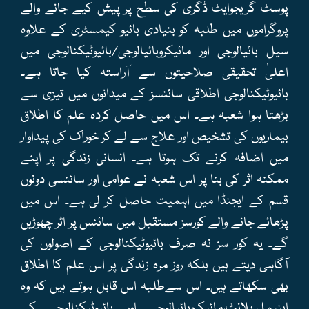
پوسٹ گریجوایٹ ڈگری کی سطح پر پیش کیے جانے والے
پروگراموں میں طلبہ کو بنیادی بائیو کیمسٹری کے علاوہ
سیل بائیالوجی اور مائیکروبائیالوجی/بائیوٹیکنالوجی میں
اعلیٰ تحقیقی صلاحیتوں سے آراستہ کیا جاتا ہے۔
بائیوٹیکنالوجی اطلاقی سائنسز کے میدانوں میں تیزی سے
بڑھتا ہوا شعبہ ہے۔ اس میں حاصل کردہ علم کا اطلاق
بیماریوں کی تشخیص اور علاج سے لے کر خوراک کی پیداوار
میں اضافہ کرنے تک ہوتا ہے۔ انسانی زندگی پر اپنے
ممکنہ اثر کی بنا پر اس شعبہ نے عوامی اور سائنسی دونوں
قسم کے ایجنڈا میں اہمیت حاصل کر لی ہے۔ اس میں
پڑھائے جانے والے کورسز مستقبل میں سائنس پر اثر چھوڑیں
گے۔ یہ کور سز نہ صرف بائیوٹیکنالوجی کے اصولوں کی
آگاہی دیتے ہیں بلکہ روز مرہ زندگی پر اس علم کا اطلاق
بھی سکھاتے ہیں۔ اس سےطلبہ اس قابل ہوتے ہیں کہ وہ
اینیمل،پلانٹ،مائیکروبائیالوجی اور بائیوٹیکنالوجی کے