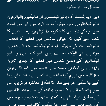
مسائل حل کر سکیں۔
میں ڈیپارٹمنٹ آف بائیو کیمسٹری اور مالیکیولر بائیالوجی/
بائیو ٹیکنالوجی میں خوش آمدید کہتا ہوں اور اس شعبہ
میں آپ کی دلچسپی کا شکریہ ادا کرتا ہوں۔ یہ مستقبل کا
شعبہ ہے کیوں کہ حیاتی سائنس میں تحقیق کا انحصار
بائیوکیمسٹ کی مہارتوں اور بائیوٹیکنالوجسٹ کے علم پر
ہوتا ہے۔ فی الوقت ہمارے پاس بائیو کیمسٹری اور بائیو
ٹیکنالوجی کے متنوع شعبوں میں تحقیق کا بہترین تجربہ
رکھنے والی فیکلٹی موجود ہے۔ شعبہ میں کام کا بہترین
سازگار ماحول فراہم کیا جاتا ہے تا کہ ایسے سائنسدان پیدا
کیے جا سکیں جو اپنے علم کا اطلاق معاشرہ پر کر یں۔ اس
میں پڑھایا جانے والا نصاب باقاعدگی سے جدید تقاضوں
کے مطابق بنایاجاتا ہے تا کہ زراعت،صنعت،طب اور ماحول
کی ضروریات سے نمٹا جا سکے۔ کانفرنسز،سمپوزیم اور