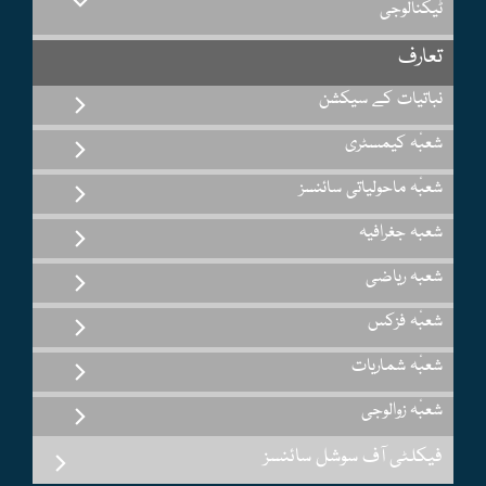
ٹیکنالوجی
تعارف
نباتیات کے سیکشن
شعبٔہ کیمسٹری
شعبٔہ ماحولیاتی سائنسز
شعبہ جغرافیہ
شعبہ ریاضی
شعبٔہ فزکس
شعبٔہ شماریات
شعبٔہ زوالوجی
فیکلٹی آف سوشل سائنسز