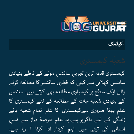
اکیڈمک
شعبٔہ کیمسٹری
کیمسٹری قدیم ترین تجربی سائنس ہونے کے ناطے بنیادی
سائنس کہلاتی ہے کیوں کہ فطری سائنسز کا مطالعہ کرنے
والے ایک سطح پر کیمیاوی مطالعہ بھی کرتے ہیں۔ سائنس
کے بنیادی شعبہ جات کے مطالعہ کے لئے کیمسٹری کا
علم ہونا ضروری ہےکیمسٹری کا علم تمام شعبہ ہائے
زندگی کے لئے ناگزیر ہے۔یہ علم عرصۂ دراز سے نسلِ
انسانی کی ترقی میں اہم کردار ادا کرتا آ رہا ہے۔