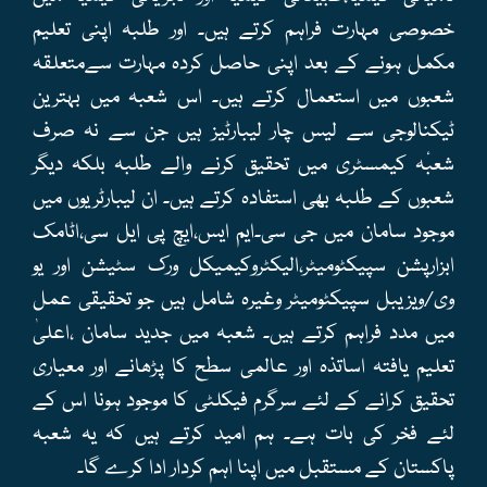
خصوصی مہارت فراہم کرتے ہیں۔ اور طلبہ اپنی تعلیم
مکمل ہونے کے بعد اپنی حاصل کردہ مہارت سےمتعلقہ
شعبوں میں استعمال کرتے ہیں۔ اس شعبہ میں بہترین
ٹیکنالوجی سے لیس چار لیبارٹیز ہیں جن سے نہ صرف
شعبٔہ کیمسٹری میں تحقیق کرنے والے طلبہ بلکہ دیگر
شعبوں کے طلبہ بھی استفادہ کرتے ہیں۔ ان لیبارٹریوں میں
موجود سامان میں جی سی۔ایم ایس،ایچ پی ایل سی،اٹامک
ابزارپشن سپیکٹومیٹر،الیکٹروکیمیکل ورک سٹیشن اور یو
وی/ویزیبل سپیکٹومیٹر وغیرہ شامل ہیں جو تحقیقی عمل
میں مدد فراہم کرتے ہیں۔ شعبہ میں جدید سامان ،اعلیٰ
تعلیم یافتہ اساتذہ اور عالمی سطح کا پڑھانے اور معیاری
تحقیق کرانے کے لئے سرگرم فیکلٹی کا موجود ہونا اس کے
لئے فخر کی بات ہے۔ ہم امید کرتے ہیں کہ یہ شعبہ
پاکستان کے مستقبل میں اپنا اہم کردار ادا کرے گا۔