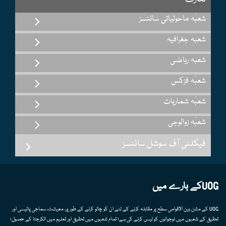
شعبٔہ ماحولیاتی سائنسز
شعبہ جغرافیہ
شعبہ ریاضی
شعبٔہ فزکس
شعبٔہ شماریات
شعبٔہ زوالوجی
فیکلٹی آف سوشل سائنسز
UOGکے بارے میں
UOG کے مشن بین الاقوامی سطح پر مقابلہ کرنے کے لئے ان کو چالو کرنے کے طور پر، معیشت، سماجی پالیسی اور
تحقیق کے شعبوں میں نوجوانوں کو لیس کرنے کی ہے؛ تمام شعبوں میں تحقیق اور تعلیم میں اتکرجتا کے حصول؛