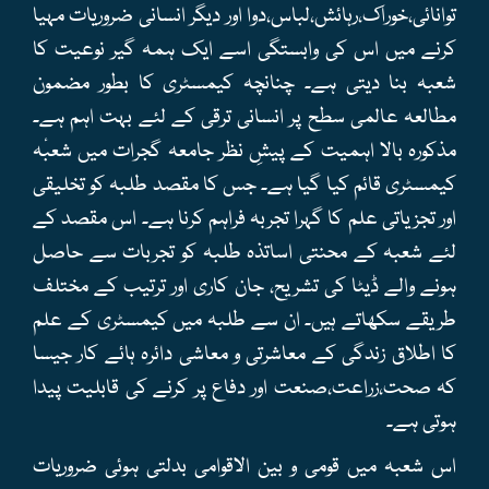
توانائی،خوراک،رہائش،لباس،دوا اور دیگر انسانی ضروریات مہیا
کرنے میں اس کی وابستگی اسے ایک ہمہ گیر نوعیت کا
شعبہ بنا دیتی ہے۔ چنانچہ کیمسٹری کا بطور مضمون
مطالعہ عالمی سطح پر انسانی ترقی کے لئے بہت اہم ہے۔
مذکورہ بالا اہمیت کے پیشِ نظر جامعہ گجرات میں شعبٔہ
کیمسٹری قائم کیا گیا ہے۔ جس کا مقصد طلبہ کو تخلیقی
اور تجزیاتی علم کا گہرا تجربہ فراہم کرنا ہے۔ اس مقصد کے
لئے شعبہ کے محنتی اساتذہ طلبہ کو تجربات سے حاصل
ہونے والے ڈیٹا کی تشریح، جان کاری اور ترتیب کے مختلف
طریقے سکھاتے ہیں۔ ان سے طلبہ میں کیمسٹری کے علم
کا اطلاق زندگی کے معاشرتی و معاشی دائرہ ہائے کار جیسا
کہ صحت،زراعت،صنعت اور دفاع پر کرنے کی قابلیت پیدا
ہوتی ہے۔
اس شعبہ میں قومی و بین الاقوامی بدلتی ہوئی ضروریات