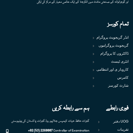
اور گوجرانوالہ کے صنعتی مثلث میں اتکرجتا کے ایک عالمی معیار کے مرکز کی ترقی
تمام کورسز
انڈر گریجویٹ پروگرام
گریجویٹ پروگراموں
ڈاکٹروں کا پروگرام
انٹری ٹیسٹ
کاروبار ی اور انتظامی
کامرس
شارٹ کورسز
فوری رابطے
ہم سے رابطہ کریں
UOG دفتر
گجرات حافظ حیات کیمپس جلالپور روڈ گجرات، پاکستان کی یونیورسٹی
تقریبات
+92 (53) 2260007
Controller of Examination