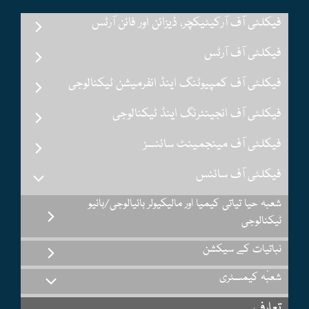
فیکلٹی آف آرکیٹیکچر، ڈیزائن اور فائن آرٹس
فیکلٹی آف آرٹس
فیکلٹی آف کمپیوٹنگ اینڈ انفرمیشن ٹیکنالوجی
فیکلٹی آف انجینئرنگ اینڈ ٹیکنالوجی
فیکلٹی آف مینجمینٹ سائنسز
فیکلٹی آف سائنس
شعبہ حیا تیاتی کیمیا اور مالیکیولر بائیالوجی/بائیو
ٹیکنالوجی
نباتیات کے سیکشن
شعبٔہ کیمسٹری
تعارف