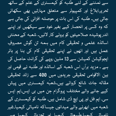
سے نمٹنے کے لئے طلبہ کو کیمسٹری کے علم کے ساتھ
تحریر،ابلاغ اور کمپیوٹر سے متعلق مہارتیں بھی سکھائی
جاتی ہیں۔ طلبہ کی اس بات پر حوصلہ افزائی کی جاتی ہے
کہ وہ کسی پر انحصار کیے بغیر خود سے سیکھیں اور اپنے
اندر پوشیدہ صلاحیتوں کو بروئے کار لائیں۔ شعبہ کے محنتی
اساتذہ علمی و تحقیقی کام میں ہمہ تن گوش مصروفِ
عمل ہیں اور انھوں نے اپنے تحقیقی کام کی بنا پر ہائر
ایجوکیشن کمیشن سے 13 ملین روپے کی گرانٹ حاصل کی
ہے ۔ مزید برآں اس شعبہ کے اساتذہ اور طلبہ نے قومی اور
بین الاقوامی تحقیقی جریدوں میں 400 سے زائد تحقیقی
مقالہ جات شائع کروائے ہیں۔شعبٔہ کیمسٹری میں پیش
کیے جانے والے مختلف پروگرام جن میں بی ایس،ایم ایس
سی، ایم فل اور پی ایچ ڈی شامل ہیں، طلبہ کو کیمسٹری کے
شعبہ میں ابھرنے والے میدانوں جیساکہ نامیاتی کیمیا،غیر
نامیاتی کیمیا،طبیعاتی کیمیا اور تجزیاتی کیمیا میں