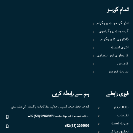
تمام کورسز
انڈر گریجویٹ پروگرام
گریجویٹ پروگراموں
ڈاکٹروں کا پروگرام
انٹری ٹیسٹ
کاروبار ی اور انتظامی
کامرس
شارٹ کورسز
فوری رابطے
ہم سے رابطہ کریں
UOG دفتر
گجرات حافظ حیات کیمپس جلالپور روڈ گجرات، پاکستان کی یونیورسٹی
تقریبات
+92 (53) 2260007
Controller of Examination
میرٹ لسٹ
+92 (53) 2260000
تحقیق مراکز