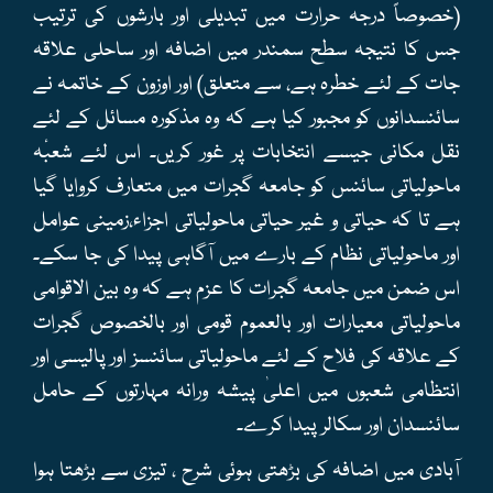
(خصوصاً درجہ حرارت میں تبدیلی اور بارشوں کی ترتیب
جس کا نتیجہ سطح سمندر میں اضافہ اور ساحلی علاقہ
جات کے لئے خطرہ ہے، سے متعلق) اور اوزون کے خاتمہ نے
سائنسدانوں کو مجبور کیا ہے کہ وہ مذکورہ مسائل کے لئے
نقل مکانی جیسے انتخابات پر غور کریں۔ اس لئے شعبٔہ
ماحولیاتی سائنس کو جامعہ گجرات میں متعارف کروایا گیا
ہے تا کہ حیاتی و غیر حیاتی ماحولیاتی اجزاء،زمینی عوامل
اور ماحولیاتی نظام کے بارے میں آگاہی پیدا کی جا سکے۔
اس ضمن میں جامعہ گجرات کا عزم ہے کہ وہ بین الاقوامی
ماحولیاتی معیارات اور بالعموم قومی اور بالخصوص گجرات
کے علاقہ کی فلاح کے لئے ماحولیاتی سائنسز اور پالیسی اور
انتظامی شعبوں میں اعلیٰ پیشہ ورانہ مہارتوں کے حامل
سائنسدان اور سکالر پیدا کرے۔
آبادی میں اضافہ کی بڑھتی ہوئی شرح ، تیزی سے بڑھتا ہوا