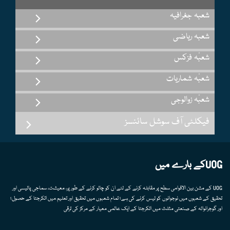
شعبہ جغرافیہ
شعبہ ریاضی
شعبٔہ فزکس
شعبٔہ شماریات
شعبٔہ زوالوجی
فیکلٹی آف سوشل سائنسز
UOGکے بارے میں
UOG کے مشن بین الاقوامی سطح پر مقابلہ کرنے کے لئے ان کو چالو کرنے کے طور پر، معیشت، سماجی پالیسی اور
تحقیق کے شعبوں میں نوجوانوں کو لیس کرنے کی ہے؛ تمام شعبوں میں تحقیق اور تعلیم میں اتکرجتا کے حصول؛
اور گوجرانوالہ کے صنعتی مثلث میں اتکرجتا کے ایک عالمی معیار کے مرکز کی ترقی