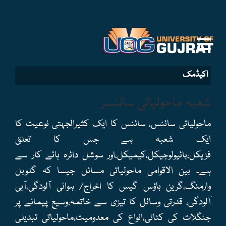
اکیڈمک
شعبٔہ ماحولیاتی سائنسز
ماحولیاتی سائنس، سائنس کا ایک کثیرالجہتی نوعیت کا
ایک شعبہ ہے جس کا تعلق
فزیکل،بائیولوجیکل،کیمیکل،اور سوشل دائرہ ہائے کار سے
ہے۔ بین الاقوامی ماحولیاتی مسائل جیسا کہ گلوبل
وارمنگ،گرین ہاؤس گیس کا اخراج/ ہوائی آلودگی،آبی
آلودگی، قدرتی وسائل کا تیزی سے خاتمہ،وسیع پیمانے پر
جنگلات کی کٹائی،انواع کی معدومیت،ماحولیاتی تبدیلی