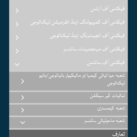
فیکلٹی آف آرٹس
فیکلٹی آف کمپیوٹنگ اینڈ انفرمیشن ٹیکنالوجی
فیکلٹی آف انجینئرنگ اینڈ ٹیکنالوجی
فیکلٹی آف مینجمینٹ سائنسز
فیکلٹی آف سائنس
شعبہ حیا تیاتی کیمیا اور مالیکیولر بائیالوجی/بائیو
ٹیکنالوجی
نباتیات کے سیکشن
شعبٔہ کیمسٹری
شعبٔہ ماحولیاتی سائنسز
تعارف