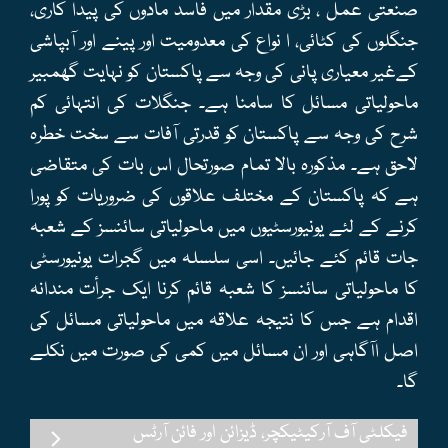
صنعتی عمل ، بڑی مقدار میں فاسد مادوں کی پیدا کاری،
جنگلوں کی کٹائی، ا نواع کی معدومیت اور پینے اور آبپاشی
کےغیر معیاری پانی کی وجہ سے پاکستان کو نہایت گھمبیر
ماحولیاتی مسائل کا سامنا ہے۔ جنگلات کی انتہائی کم
شرح کی وجہ سے پاکستان کو قدرتی آفات سے سخت خطرہ
لاحق ہے۔ مذکورہ بالا تمام صورتحال اس بات کی متقاضی
ہے کہ پاکستان کے مختلف علاقوں کی ضروریات کو پورا
کرنے کے لئے یونیورسٹیوں میں ماحولیاتی سائنسز کے شعبہ
جات قائم کئے جائیں۔ اسی سلسلہ میں گجرات یونیورسٹی
کا ماحولیاتی سائنسز کا شعبہ قائم کرنا ایک جرأت مندانہ
اقدام ہے جس کا نتیجہ علاقہ میں ماحولیاتی مسائل کی
اصل اآگاہی اور ان مسائل میں کمی کی صورت میں نکلے
گا۔
فیکلٹی آف آرکیٹیکچر، ڈیزائن اور فائن آرٹس