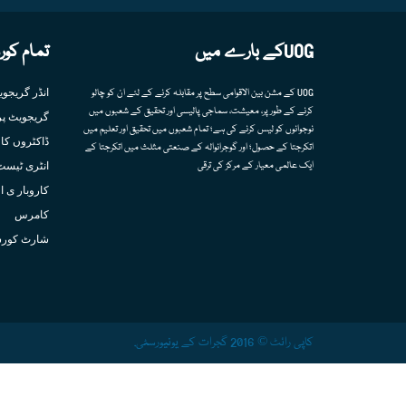
UOGکے بارے میں
تمام کور
انڈر گریجو
UOG کے مشن بین الاقوامی سطح پر مقابلہ کرنے کے لئے ان کو چالو
کرنے کے طور پر، معیشت، سماجی پالیسی اور تحقیق کے شعبوں میں
گریجویٹ پر
نوجوانوں کو لیس کرنے کی ہے؛ تمام شعبوں میں تحقیق اور تعلیم میں
ڈاکٹروں کا 
اتکرجتا کے حصول؛ اور گوجرانوالہ کے صنعتی مثلث میں اتکرجتا کے
انٹری ٹیسٹ
ایک عالمی معیار کے مرکز کی ترقی
کاروبار ی ا
کامرس
شارٹ کور
کاپی رائٹ © 2016 گجرات کے یونیورسٹی.