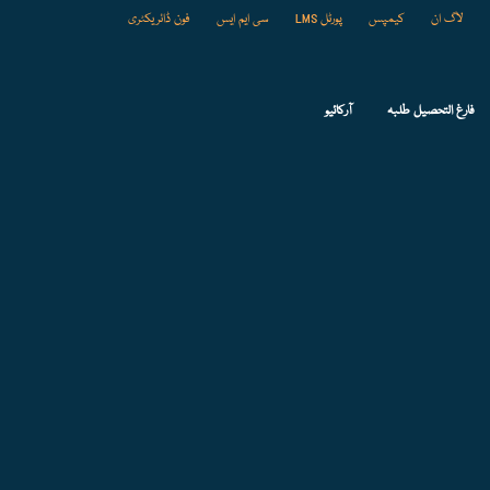
لاگ ان
کیمپس
پورٹل LMS
سی ایم ایس
فون ڈائریکٹری
فارغ التحصیل طلبہ
آرکائیو