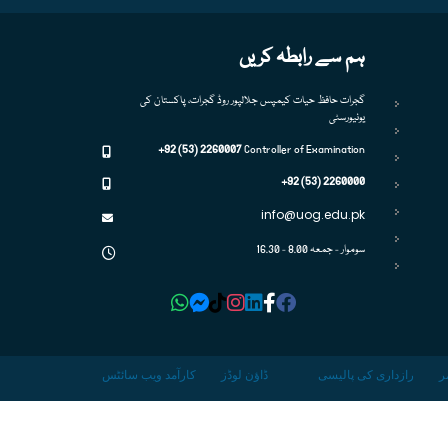
ہم سے رابطہ کریں
گجرات حافظ حیات کیمپس جلالپور روڈ گجرات، پاکستان کی
یونیورسٹی
+92 (53) 2260007
Controller of Examination
+92 (53) 2260000
info@uog.edu.pk
سوموار - جمعہ 8.00 - 16.30
ر
رازداری کی پالیسی
ڈاؤن لوڈز
کارآمد ویب سائٹس