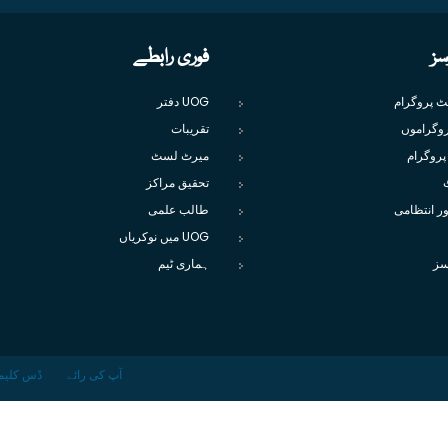
سز
فوری رابطے
یٹ پروگرام
UOG دفتر
وگراموں
تقریبات
پروگرام
میرٹ لسٹ
تحقیق مراکز
ور انتظامی
طالب علمی
UOG میں نوکریاں
سز
ہماری ٹیم
آپ کی رائے
ڈس کلیم