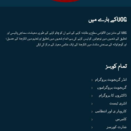
UOGکے بارے میں
UOG کے مشن بین الاقوامی سطح پر مقابلہ کرنے کے لئے ان کو چالو کرنے کے طور پر، معیشت، سماجی پالیسی اور
تحقیق کے شعبوں میں نوجوانوں کو لیس کرنے کی ہے؛ تمام شعبوں میں تحقیق اور تعلیم میں اتکرجتا کے حصول؛
اور گوجرانوالہ کے صنعتی مثلث میں اتکرجتا کے ایک عالمی معیار کے مرکز کی ترقی
تمام کورسز
انڈر گریجویٹ پروگرام
گریجویٹ پروگراموں
ڈاکٹروں کا پروگرام
انٹری ٹیسٹ
کاروبار ی اور انتظامی
کامرس
شارٹ کورسز