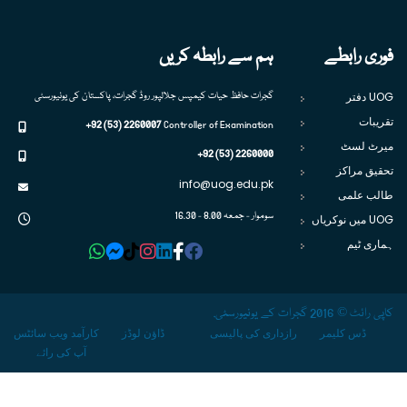
فوری رابطے
ہم سے رابطہ کریں
UOG دفتر
گجرات حافظ حیات کیمپس جلالپور روڈ گجرات، پاکستان کی یونیورسٹی
تقریبات
+92 (53) 2260007
Controller of Examination
میرٹ لسٹ
+92 (53) 2260000
تحقیق مراکز
info@uog.edu.pk
طالب علمی
سوموار - جمعہ 8.00 - 16.30
UOG میں نوکریاں
ہماری ٹیم
کاپی رائٹ © 2016 گجرات کے یونیورسٹی.
ڈس کلیمر
رازداری کی پالیسی
ڈاؤن لوڈز
کارآمد ویب سائٹس
آپ کی رائے