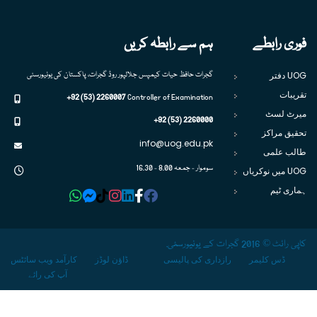
فوری رابطے
ہم سے رابطہ کریں
UOG دفتر
گجرات حافظ حیات کیمپس جلالپور روڈ گجرات، پاکستان کی یونیورسٹی
تقریبات
+92 (53) 2260007
Controller of Examination
میرٹ لسٹ
+92 (53) 2260000
تحقیق مراکز
info@uog.edu.pk
طالب علمی
سوموار - جمعہ 8.00 - 16.30
UOG میں نوکریاں
ہماری ٹیم
کاپی رائٹ © 2016 گجرات کے یونیورسٹی.
ڈس کلیمر
رازداری کی پالیسی
ڈاؤن لوڈز
کارآمد ویب سائٹس
آپ کی رائے