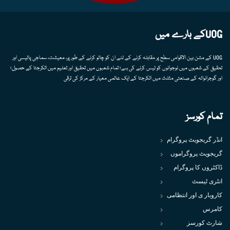
UOGکے بارے میں
UOG کے مشن بین الاقوامی سطح پر مقابلہ کرنے کے لئے ان کو چالو کرنے کے طور پر، معیشت، سماجی پالیسی اور
تحقیق کے شعبوں میں نوجوانوں کو لیس کرنے کی ہے؛ تمام شعبوں میں تحقیق اور تعلیم میں اتکرجتا کے حصول؛
اور گوجرانوالہ کے صنعتی مثلث میں اتکرجتا کے ایک عالمی معیار کے مرکز کی ترقی
تمام کورسز
انڈر گریجویٹ پروگرام
گریجویٹ پروگراموں
ڈاکٹروں کا پروگرام
انٹری ٹیسٹ
کاروبار ی اور انتظامی
کامرس
شارٹ کورسز