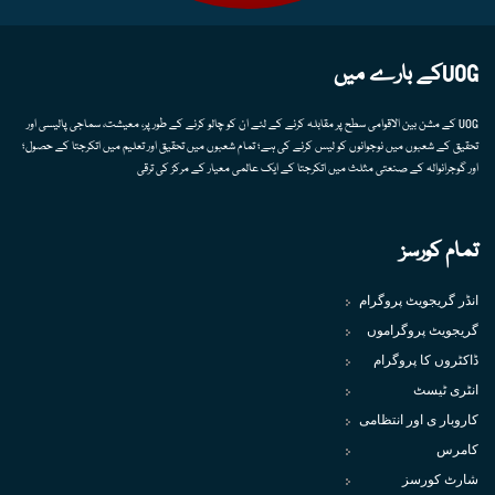
UOGکے بارے میں
UOG کے مشن بین الاقوامی سطح پر مقابلہ کرنے کے لئے ان کو چالو کرنے کے طور پر، معیشت، سماجی پالیسی اور
تحقیق کے شعبوں میں نوجوانوں کو لیس کرنے کی ہے؛ تمام شعبوں میں تحقیق اور تعلیم میں اتکرجتا کے حصول؛
اور گوجرانوالہ کے صنعتی مثلث میں اتکرجتا کے ایک عالمی معیار کے مرکز کی ترقی
تمام کورسز
انڈر گریجویٹ پروگرام
گریجویٹ پروگراموں
ڈاکٹروں کا پروگرام
انٹری ٹیسٹ
کاروبار ی اور انتظامی
کامرس
شارٹ کورسز