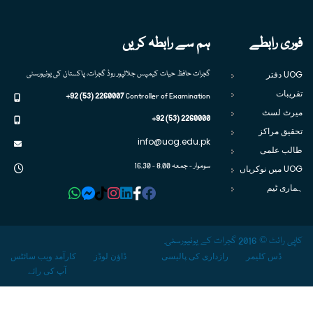
فوری رابطے
ہم سے رابطہ کریں
UOG دفتر
گجرات حافظ حیات کیمپس جلالپور روڈ گجرات، پاکستان کی یونیورسٹی
تقریبات
+92 (53) 2260007
Controller of Examination
میرٹ لسٹ
+92 (53) 2260000
تحقیق مراکز
info@uog.edu.pk
طالب علمی
سوموار - جمعہ 8.00 - 16.30
UOG میں نوکریاں
ہماری ٹیم
کاپی رائٹ © 2016 گجرات کے یونیورسٹی.
ڈس کلیمر
رازداری کی پالیسی
ڈاؤن لوڈز
کارآمد ویب سائٹس
آپ کی رائے