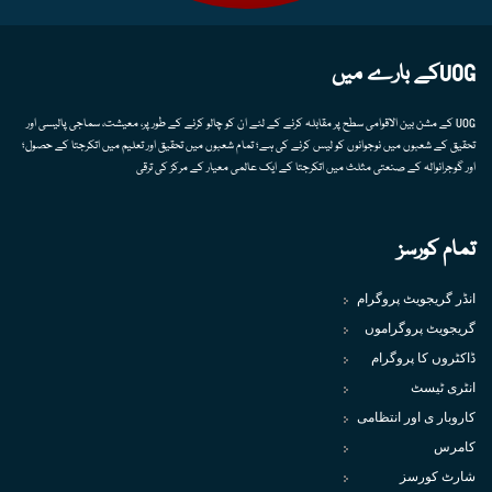
UOGکے بارے میں
UOG کے مشن بین الاقوامی سطح پر مقابلہ کرنے کے لئے ان کو چالو کرنے کے طور پر، معیشت، سماجی پالیسی اور
تحقیق کے شعبوں میں نوجوانوں کو لیس کرنے کی ہے؛ تمام شعبوں میں تحقیق اور تعلیم میں اتکرجتا کے حصول؛
اور گوجرانوالہ کے صنعتی مثلث میں اتکرجتا کے ایک عالمی معیار کے مرکز کی ترقی
تمام کورسز
انڈر گریجویٹ پروگرام
گریجویٹ پروگراموں
ڈاکٹروں کا پروگرام
انٹری ٹیسٹ
کاروبار ی اور انتظامی
کامرس
شارٹ کورسز