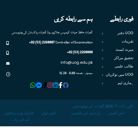
فوری رابطے
ہم سے رابطہ کریں
UOG دفتر
گجرات حافظ حیات کیمپس جلالپور روڈ گجرات، پاکستان کی یونیورسٹی
تقریبات
+92 (53) 2260007
Controller of Examination
میرٹ لسٹ
+92 (53) 2260000
تحقیق مراکز
info@uog.edu.pk
طالب علمی
سوموار - جمعہ 8.00 - 16.30
UOG میں نوکریاں
ہماری ٹیم
کاپی رائٹ © 2016 گجرات کے یونیورسٹی.
ڈس کلیمر
رازداری کی پالیسی
ڈاؤن لوڈز
کارآمد ویب سائٹس
آپ کی رائے