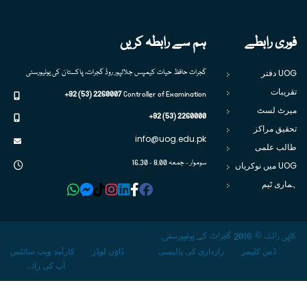
فوری رابطے
ہم سے رابطہ کریں
UOG دفتر
گجرات حافظ حیات کیمپس جلالپور روڈ گجرات، پاکستان کی یونیورسٹی
تقریبات
+92 (53) 2260007
Controller of Examination
میرٹ لسٹ
+92 (53) 2260000
تحقیق مراکز
info@uog.edu.pk
طالب علمی
سوموار - جمعہ 8.00 - 16.30
UOG میں نوکریاں
ہماری ٹیم
کاپی رائٹ © 2016 گجرات کے یونیورسٹی.
ڈس کلیمر
رازداری کی پالیسی
ڈاؤن لوڈز
کارآمد ویب سائٹس
آپ کی رائے