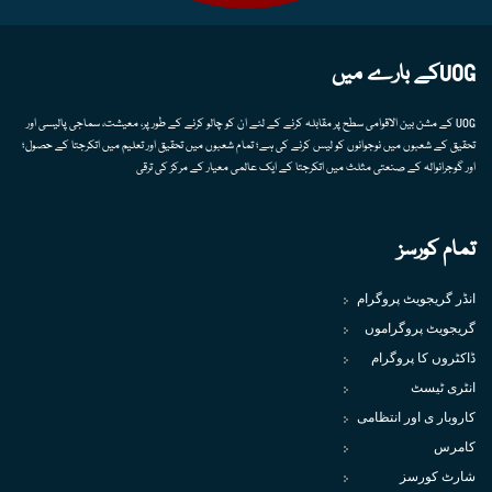
UOGکے بارے میں
UOG کے مشن بین الاقوامی سطح پر مقابلہ کرنے کے لئے ان کو چالو کرنے کے طور پر، معیشت، سماجی پالیسی اور
تحقیق کے شعبوں میں نوجوانوں کو لیس کرنے کی ہے؛ تمام شعبوں میں تحقیق اور تعلیم میں اتکرجتا کے حصول؛
اور گوجرانوالہ کے صنعتی مثلث میں اتکرجتا کے ایک عالمی معیار کے مرکز کی ترقی
تمام کورسز
انڈر گریجویٹ پروگرام
گریجویٹ پروگراموں
ڈاکٹروں کا پروگرام
انٹری ٹیسٹ
کاروبار ی اور انتظامی
کامرس
شارٹ کورسز