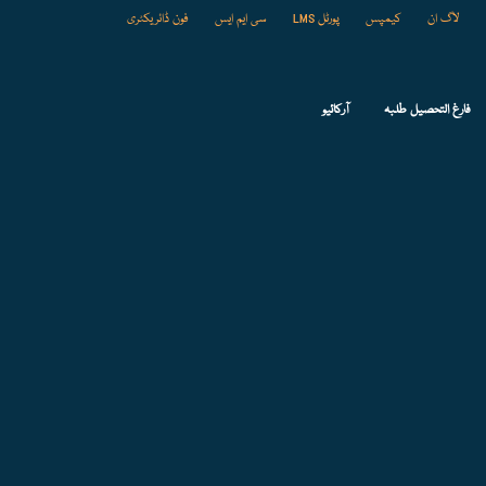
لاگ ان
کیمپس
پورٹل LMS
سی ایم ایس
فون ڈائریکٹری
فارغ التحصیل طلبہ
آرکائیو