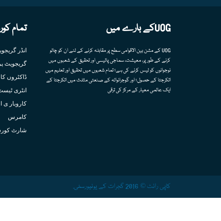
UOGکے بارے میں
تمام کور
انڈر گریجو
UOG کے مشن بین الاقوامی سطح پر مقابلہ کرنے کے لئے ان کو چالو
کرنے کے طور پر، معیشت، سماجی پالیسی اور تحقیق کے شعبوں میں
گریجویٹ پر
نوجوانوں کو لیس کرنے کی ہے؛ تمام شعبوں میں تحقیق اور تعلیم میں
ڈاکٹروں کا 
اتکرجتا کے حصول؛ اور گوجرانوالہ کے صنعتی مثلث میں اتکرجتا کے
انٹری ٹیسٹ
ایک عالمی معیار کے مرکز کی ترقی
کاروبار ی ا
کامرس
شارٹ کور
کاپی رائٹ © 2016 گجرات کے یونیورسٹی.