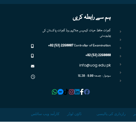
ہم سے رابطہ کریں
گجرات حافظ حیات کیمپس جلالپور روڈ گجرات، پاکستان کی
یونیورسٹی
+92 (53) 2260007
Controller of Examination
+92 (53) 2260000
info@uog.edu.pk
سوموار - جمعہ 8.00 - 16.30
ر
رازداری کی پالیسی
ڈاؤن لوڈز
کارآمد ویب سائٹس