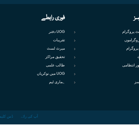
سز
فوری رابطے
یٹ پروگرام
UOG دفتر
وگراموں
تقریبات
پروگرام
میرٹ لسٹ
تحقیق مراکز
ور انتظامی
طالب علمی
UOG میں نوکریاں
سز
ہماری ٹیم
آپ کی رائے
ڈس کلیم