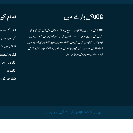
UOGکے بارے میں
تمام کور
انڈر گریجو
UOG کے مشن بین الاقوامی سطح پر مقابلہ کرنے کے لئے ان کو چالو
کرنے کے طور پر، معیشت، سماجی پالیسی اور تحقیق کے شعبوں میں
گریجویٹ پر
نوجوانوں کو لیس کرنے کی ہے؛ تمام شعبوں میں تحقیق اور تعلیم میں
ڈاکٹروں کا 
اتکرجتا کے حصول؛ اور گوجرانوالہ کے صنعتی مثلث میں اتکرجتا کے
انٹری ٹیسٹ
ایک عالمی معیار کے مرکز کی ترقی
کاروبار ی ا
کامرس
شارٹ کور
کاپی رائٹ © 2016 گجرات کے یونیورسٹی.