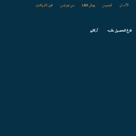
لاگ ان
کیمپس
پورٹل LMS
سی ایم ایس
فون ڈائریکٹری
فارغ التحصیل طلبہ
آرکائیو