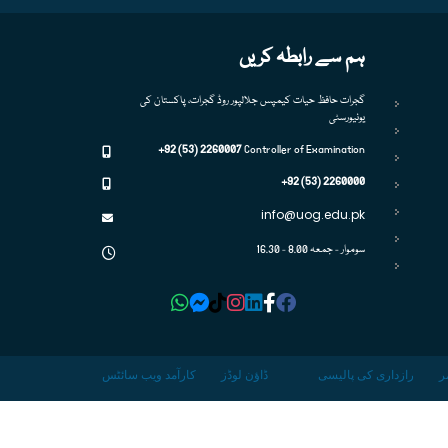
ہم سے رابطہ کریں
گجرات حافظ حیات کیمپس جلالپور روڈ گجرات، پاکستان کی
یونیورسٹی
+92 (53) 2260007
Controller of Examination
+92 (53) 2260000
info@uog.edu.pk
سوموار - جمعہ 8.00 - 16.30
ر
رازداری کی پالیسی
ڈاؤن لوڈز
کارآمد ویب سائٹس