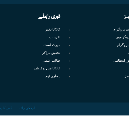
سز
فوری رابطے
یٹ پروگرام
UOG دفتر
وگراموں
تقریبات
پروگرام
میرٹ لسٹ
تحقیق مراکز
ور انتظامی
طالب علمی
UOG میں نوکریاں
سز
ہماری ٹیم
آپ کی رائے
ڈس کلیم