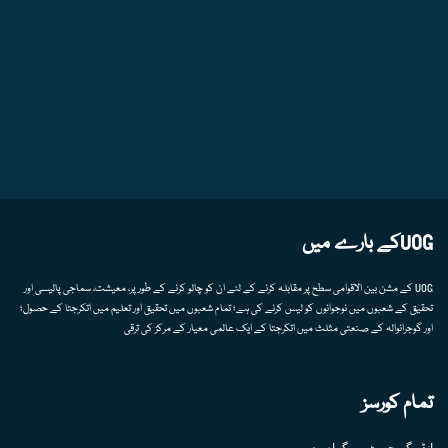
UOGکے بارے میں
UOG کے مشن بین الاقوامی سطح پر مقابلہ کرنے کے لئے ان کو چالو کرنے کے طور پر، معیشت، سماجی پالیسی اور
تحقیق کے شعبوں میں نوجوانوں کو لیس کرنے کی ہے؛ تمام شعبوں میں تحقیق اور تعلیم میں اتکرجتا کے حصول؛
اور گوجرانوالہ کے صنعتی مثلث میں اتکرجتا کے ایک عالمی معیار کے مرکز کی ترقی
تمام کورسز
انڈر گریجویٹ پروگرام