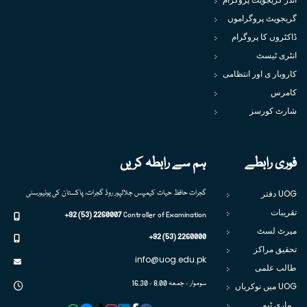
گریجویٹ پروگراموں
ڈاکٹروں کا پروگرام
انٹری ٹیسٹ
کاروبار ی اور انتظامی
کامرس
شارٹ کورسز
فوری رابطے
ہم سے رابطہ کریں
UOG دفتر
گجرات حافظ حیات کیمپس جلالپور روڈ گجرات، پاکستان کی یونیورسٹی
تقریبات
+92 (53) 2260007
Controller of Examination
میرٹ لسٹ
+92 (53) 2260000
تحقیق مراکز
info@uog.edu.pk
طالب علمی
سوموار - جمعہ 8.00 - 16.30
UOG میں نوکریاں
ہماری ٹیم